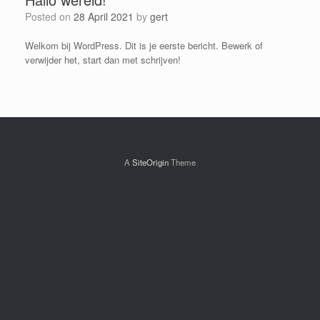
Posted on
28 April 2021
by
gert
Welkom bij WordPress. Dit is je eerste bericht. Bewerk of
verwijder het, start dan met schrijven!
A
SiteOrigin
Theme